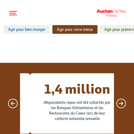
Accéder au contenu
Menu
Agir pour bien manger
Agir pour vivre mieux
Agir pour préserv
1,4 million
d’équivalents repas ont été collectés par
col
ndant
les Banques Alimentaires et les
3
Restaurants du Coeur lors de leur
collecte nationale annuelle