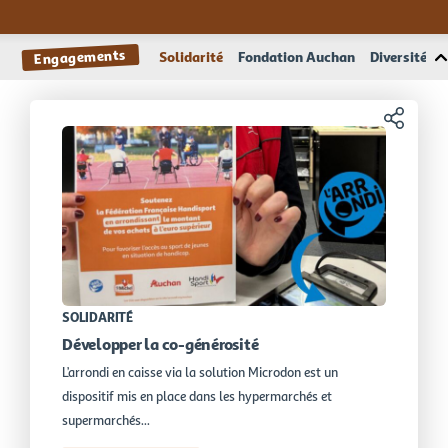
Engagements
Solidarité
Fondation Auchan
Diversité et
Partager
SOLIDARITÉ
Développer la co-générosité
L’arrondi en caisse via la solution Microdon est un
dispositif mis en place dans les hypermarchés et
supermarchés...