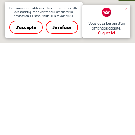
collectes locales en proximité de notre magasin. Au cours
Des cookies sont utilisés sur le site afin de recueillir
de ces temps forts de la solidarité, nos collaborateurs se
des statistiques de visites pour améliorer la
mobilisent aux côtés des bénévoles présents en magasin
navigation. En savoir plus.
« En savoir plus »
pour collecter des denrées alimentaires auprès de nos
Vous avez besoin d'un
J'accepte
Je refuse
affichage adapté,
clients généreux
Régions
Magasins
Cliquez ici
Agir pour vivre mieux
Auchan-agit.fr
Le site auchan-agit.fr présente les politiques RSE de l'entreprise.
Auchan Retail France ©2025
Notre stratégie RSE
Nos actualités
Nos engagements
Nos actions
Auchan.fr pour faire ses courses
Auchan recrute