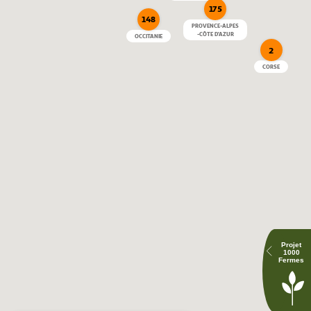
175
148
PROVENCE-ALPES
-CÔTE D'AZUR
OCCITANIE
2
SUPERMARCHÉ BURES SUR YVETTE
CORSE
apporte son soutien l'association L'Arche d'Aigrefoin
Grâce à la Fondation Auchan, chaque projet nourrit la
vocation de la Fondation qui consiste à favoriser la bonne
alimentation et le lien social.
Agir pour vivre mieux
DRIVE BELFORT
apporte son soutien à l'aide alimentaire via des
Projet
1000
collectes
Fermes
Ici, nous accueillons les collectes nationales telles que les
Banques alimentaires ou les Restaurants du Coeur. et des