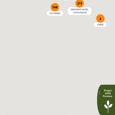
SUPERMARCHÉ AUBAGNE
175
148
propose le bar à encre
PROVENCE-ALPES
-CÔTE D'AZUR
OCCITANIE
qui permet de recharcher les cartouches vides pour limiter
2
leur impact environnemental en prolongeant la durée de
CORSE
vie des contenants.
Agir pour préserver la planète
HYPERMARCHÉ ST JEAN DE LA RUELLE
s'équipe de lumicaisses
Ici, nous nous équipons d'une lumicaisse. Le bip sonore du
scan d'un produit est remplacé par un signal lumineux et
Projet
améliore ainsi le confort de travail des hôtes de caisse
1000
Fermes
malentendants et sourds et offre une expérience plus
agréable pour les collaborateurs et les clients